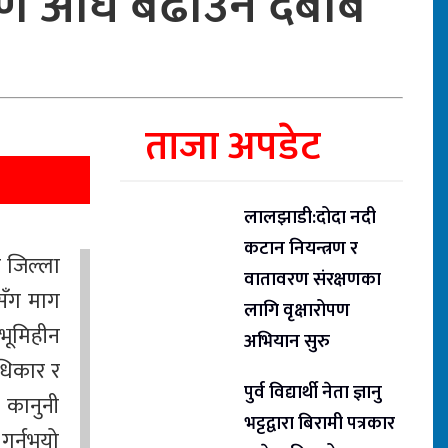
तरण अघि बढाउन दबाब
ताजा अपडेट
लालझाडी:दोदा नदी
कटान नियन्त्रण र
र जिल्ला
वातावरण संरक्षणका
सँग माग
लागि वृक्षारोपण
भूमिहीन
अभियान सुरु
धिकार र
पुर्व विद्यार्थी नेता ज्ञानु
 कानुनी
भट्टद्वारा बिरामी पत्रकार
र्नुभयो