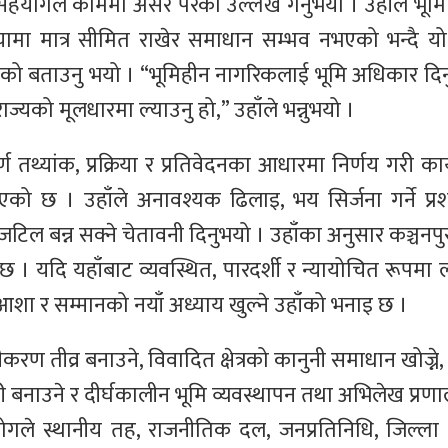
सहयोगले काममा असर परेको उल्लेख गर्नुभयो । उहाँले भूमि
ामा मात्र सीमित राखेर समाधान सम्भव नभएको भन्दै यो 
री भएको बताउनु भयो । “भूमिहीन नागरिकलाई भूमि अधिकार दि
 राज्यको मूलधारमा ल्याउनु हो,” उहाँले भन्नुभयो ।
थ्यांक, प्रक्रिया र प्रतिवेदनका आधारमा निर्णय गरी कार
एको छ । उहाँले अनावश्यक ढिलाइ, भय सिर्जना गर्ने प्
 जटिल बन्न सक्ने चेतावनी दिनुभयो । उहाँका अनुसार कञ्चनप
। यदि यहाँबाट व्यवस्थित, पारदर्शी र न्यायोचित रूपमा ल
आशा र सम्मानको नयाँ अध्याय खुल्ने उहाँको भनाइ छ ।
ण तीव्र बनाउने, विवादित क्षेत्रको कानुनी समाधान खोज्ने,
री बनाउने र दीर्घकालीन भूमि व्यवस्थापन तथा अभिलेख प्रणा
आयोगले स्थानीय तह, राजनीतिक दल, जनप्रतिनिधि, जिल्ला