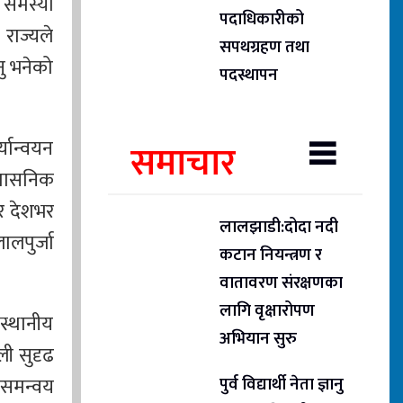
 समस्या
पदाधिकारीको
राज्यले
सपथग्रहण तथा
नु भनेको
पदस्थापन
्यान्वयन
समाचार
रशासनिक
ुर देशभर
लालझाडी:दोदा नदी
ालपुर्जा
कटान नियन्त्रण र
वातावरण संरक्षणका
लागि वृक्षारोपण
 स्थानीय
अभियान सुरु
ली सुदृढ
 समन्वय
पुर्व विद्यार्थी नेता ज्ञानु