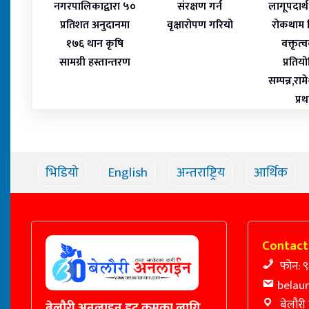
नगरपालिकाद्वारा ५०
संरक्षण गर्न
लागूपदार्थ 
प्रतिशत अनुदानमा
वृक्षारोपण गरियो
रोकथाम
१७६ थान कृषि
वक्तृत
सामग्री हस्तान्तरण
प्रतिय
सम्पन्न,राम
प्र
भिडियो
English
अन्तराष्ट्रिय
आर्थिक
Contact
फोन: 
belau
बेलौरी
बेलौरी अनलाइन डट कमका लागि