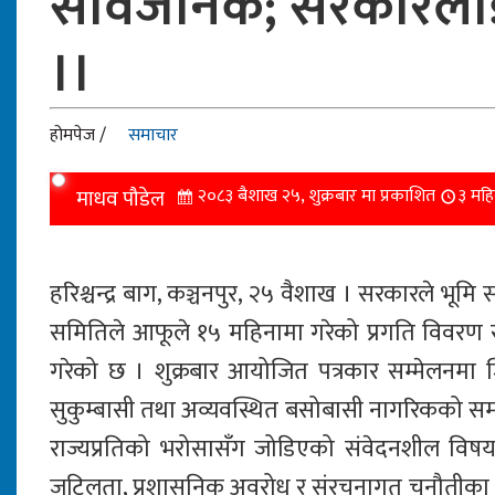
सार्वजनिक; सरकारला
।।
होमपेज /
समाचार
माधव पौडेल
२०८३ बैशाख २५, शुक्रबार मा प्रकाशित
३ महि
हरिश्चन्द्र बाग, कञ्चनपुर, २५ वैशाख । सरकारले भूम
समितिले आफूले १५ महिनामा गरेको प्रगति विवरण सा
गरेको छ । शुक्रबार आयोजित पत्रकार सम्मेलनमा जि
सुकुम्बासी तथा अव्यवस्थित बसोबासी नागरिकको समस
राज्यप्रतिको भरोसासँग जोडिएको संवेदनशील विषय
जटिलता, प्रशासनिक अवरोध र संरचनागत चुनौतीका ब