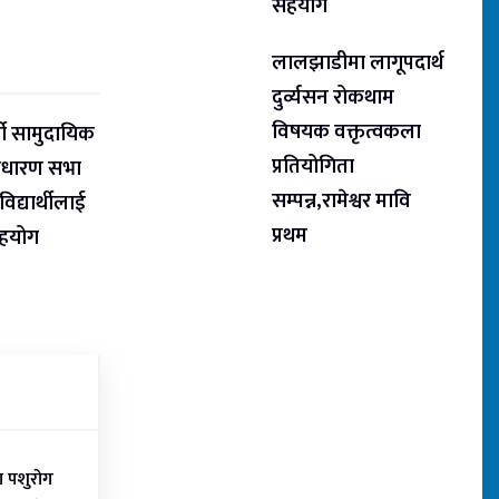
सहयोग
लालझाडीमा लागूपदार्थ
दुर्व्यसन रोकथाम
विषयक वक्तृत्वकला
ती सामुदायिक
प्रतियोगिता
ाधारण सभा
सम्पन्न,रामेश्वर मावि
िद्यार्थीलाई
प्रथम
सहयोग
ा पशुरोग