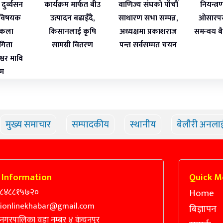
दुर्व्यसन
कार्यक्रम मार्फत बीउ
वाणिज्य संघको पाँचौं
नियन्त्
 विषयक
उत्पादन बढाइँदै,
साधारण सभा सम्पन्न,
ओसारपस
्वकला
किसानलाई कृषि
अध्यक्षमा प्रकाशराज
समन्वय बै
ोगिता
सामग्री वितरण
पन्त सर्वसम्मत चयन
ेश्वर मावि
थम
मुख्य समाचार
सम्पादकीय
स्थानीय
बेलौरी अनला
 Information
Quick M
९८४८८१५७२०
Home
rionlinekhabar@gmail.com
बिज्ञापन
 नगरपालिका वडा नम्बर ४ कंचनपुर