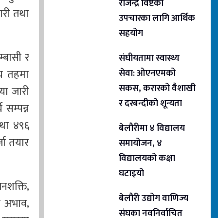
राजेन्द्र विष्टको
ारी तथा
उपचारका लागि आर्थिक
सहयोग
्बासी र
संघीयतामा स्वास्थ्य
ीय तहमा
सेवा: ओएनएमको
सकस, करारको वैशाखी
िया जारी
र दरबन्दीको शून्यता
 सम्पन्न
तथा ४९६
बेलौरीमा ४ विद्यालय
जा तयार
समायोजन, ४
विद्यालयको कक्षा
घटाइयो
जनशक्ति,
बेलौरी उद्योग वाणिज्य
य अभाव,
संघका नवनिर्वाचित