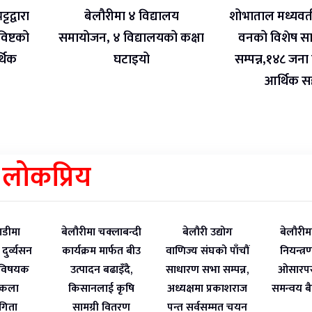
ट्टद्वारा
बेलौरीमा ४ विद्यालय
शोभाताल मध्यवर्
 विष्टको
समायोजन, ४ विद्यालयको कक्षा
वनको विशेष स
थिक
घटाइयो
सम्पन्न,१४८ जना व
आर्थिक 
लोकप्रिय
डीमा
बेलौरीमा चक्लाबन्दी
बेलौरी उद्योग
बेलौरीम
दुर्व्यसन
कार्यक्रम मार्फत बीउ
वाणिज्य संघको पाँचौं
नियन्त्
 विषयक
उत्पादन बढाइँदै,
साधारण सभा सम्पन्न,
ओसारपस
्वकला
किसानलाई कृषि
अध्यक्षमा प्रकाशराज
समन्वय बै
ोगिता
सामग्री वितरण
पन्त सर्वसम्मत चयन