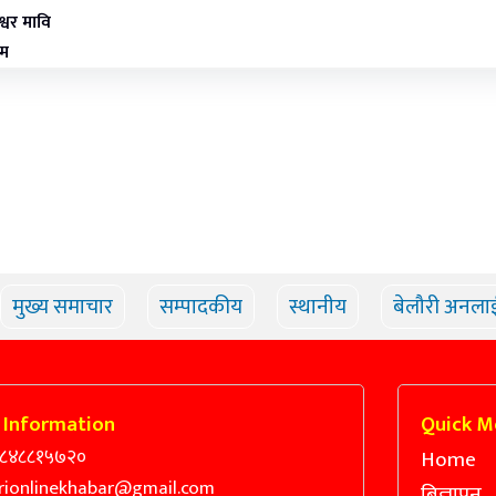
ेश्वर मावि
थम
मुख्य समाचार
सम्पादकीय
स्थानीय
बेलौरी अनला
 Information
Quick M
९८४८८१५७२०
Home
rionlinekhabar@gmail.com
बिज्ञापन