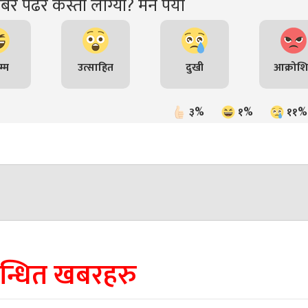
र पढेर कस्तो लाग्यो? मन पर्यो
्म
उत्साहित
दुखी
आक्रोश
३%
१%
११%
बन्धित खबरहरु