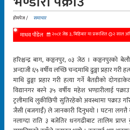
भण्डारी पक्राउ
होमपेज /
समाचार
माधव पौडेल
२०८१ जेष्ठ ३, बिहिबार मा प्रकाशित
२ साल अघ
हरिश्चन्द्र बाग, कञ्चनपुर, ०३ जेठ । कञ्चनपुरको बे
अन्दाजी ६५ वर्षीय लच्छि चन्दमाथि ढुङ्गा प्रहार गरी हत
माथि ढुङ्गा प्रहार गरी हत्या गर्ने बैतडीको दोग
विद्यानगर बस्ने ३५ वर्षीय महेश भण्डारीलाई पक्
ट्रलीमाथि लुकीछिपी सुतिरहेको अवस्थामा पक्राउ गरि
जैसी (बजगाईँ) ले जानकारी दिनुभयो । घटना लगत्तै 
नलाग्दा राति ३ बजेतिर धनगढीबाट तालिम प्राप्त 