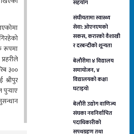
राखिएको
सहयोग
संघीयतामा स्वास्थ्य
 आएकोमा
सेवा: ओएनएमको
सकस, करारको वैशाखी
गिरहेको
र दरबन्दीको शून्यता
क रूपमा
प्रहरीले
बेलौरीमा ४ विद्यालय
रिब ३००
समायोजन, ४
 श्रीपुर
विद्यालयको कक्षा
घटाइयो
पुर्‍याए
ुसन्धान
बेलौरी उद्योग वाणिज्य
संघका नवनिर्वाचित
पदाधिकारीको
सपथग्रहण तथा