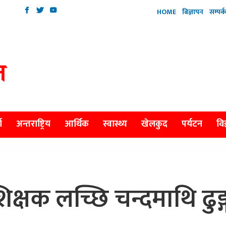
HOME
बिज्ञापन
सम्पर्क
ा
अन्तराष्ट्रिय
आर्थिक
स्वास्थ्य
खेलकुद
पर्यटन
विज
क्षक लच्छि चन्दमाथि ढुङ्गा 