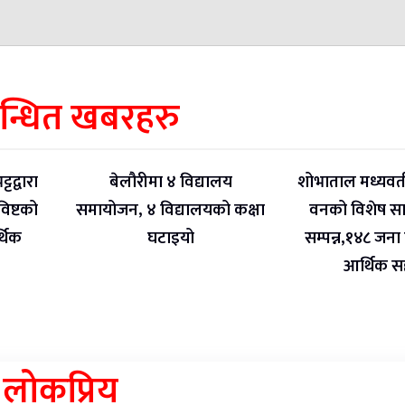
बन्धित खबरहरु
ट्टद्वारा
बेलौरीमा ४ विद्यालय
शोभाताल मध्यवर्
 विष्टको
समायोजन, ४ विद्यालयको कक्षा
वनको विशेष स
थिक
घटाइयो
सम्पन्न,१४८ जना व
आर्थिक 
लोकप्रिय