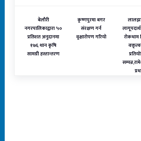
बेलौरी
कृष्णपुरमा बगर
लालझा
नगरपालिकाद्वारा ५०
संरक्षण गर्न
लागूपदार्थ 
प्रतिशत अनुदानमा
वृक्षारोपण गरियो
रोकथाम
१७६ थान कृषि
वक्तृत
सामग्री हस्तान्तरण
प्रतिय
सम्पन्न,राम
प्र