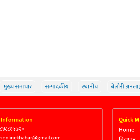
मुख्य समाचार
सम्पादकीय
स्थानीय
बेलौरी अनला
 Information
Quick M
९८४८८१५७२०
Home
rionlinekhabar@gmail.com
बिज्ञापन