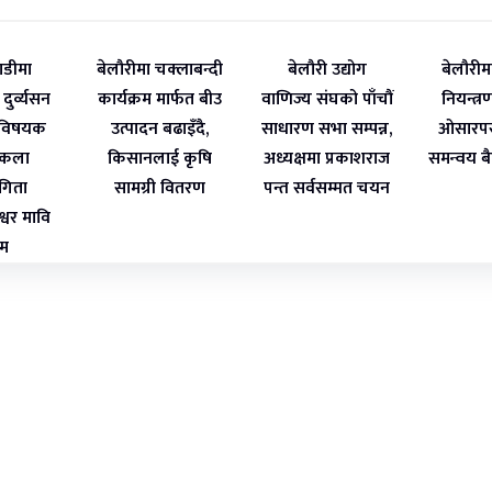
डीमा
बेलौरीमा चक्लाबन्दी
बेलौरी उद्योग
बेलौरीम
दुर्व्यसन
कार्यक्रम मार्फत बीउ
वाणिज्य संघको पाँचौं
नियन्त्
 विषयक
उत्पादन बढाइँदै,
साधारण सभा सम्पन्न,
ओसारपस
्वकला
किसानलाई कृषि
अध्यक्षमा प्रकाशराज
समन्वय बै
ोगिता
सामग्री वितरण
पन्त सर्वसम्मत चयन
ेश्वर मावि
थम