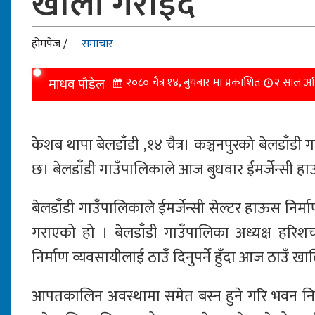
खाली गराइदै
होमपेज /
समाचार
माधव पौडेल
२०८० चैत्र १४, बुधबार मा प्रकाशित
२ साल अ
केशब थापा बेलडाँडी ,१४ चैत्र। कञ्चनपुरको बेलडाँड
छ। बेलडाँडी गाउँपालिकाले आज बुधवार ईमर्जेन्सी
बेलडाँडी गाउँपालिकाले ईमर्जेन्सी सेल्टर हाऊस नि
गराएको हो । बेलडाँडी गाउँपालिका अध्यक्ष हरिश
निर्माण व्यवसायीलाई ठाउँ दिनुपर्ने हुँदा आज ठाउँ 
आपतकालिन अवस्थामा समेत बस्न हुने गरि भवन निर