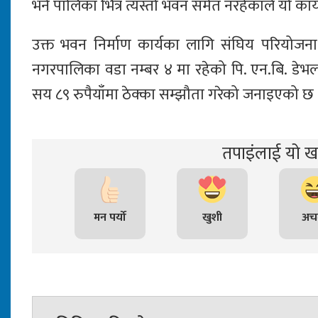
भने पालिका भित्र त्यस्तो भवन समेत नरहेकाले यो 
उक्त भवन निर्माण कार्यका लागि संघिय परियोजन
नगरपालिका वडा नम्बर ४ मा रहेको पि. एन.बि. डेभलप
सय ८९ रुपैयाँमा ठेक्का सम्झौता गरेको जनाइएको छ 
तपाइंलाई यो खब
मन पर्यो
खुशी
अचम