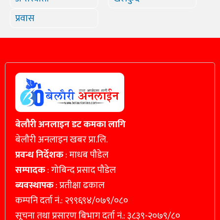
प्रवास
बेलौरी अनलाइन डट कमका लागि
बेलौरी अनलाइन खबर प्रा.लि.
प्रवन्ध निर्देशक
: माधब पौडेल
सम्पादक
: गोबिन्द प्रसाद पौडेल
ब्यवस्थापक
: प्रतीक्षा ढकाल
कम्पनि दर्ता नं.: २९९६९४/०७९/०८०
सूचना तथा प्रसारण बिभाग दर्ता नं.: ३८३९-२०७९/८०