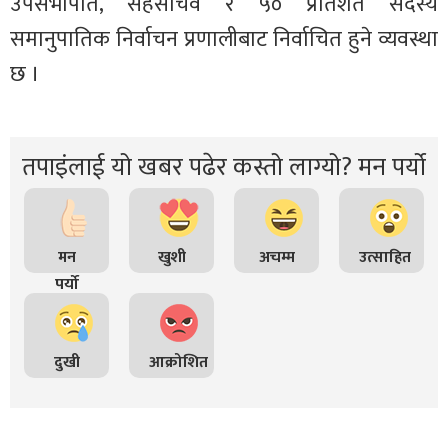
उपसभापति, सहसचिव र ५० प्रतिशत सदस्य
समानुपातिक निर्वाचन प्रणालीबाट निर्वाचित हुने व्यवस्था
छ ।
तपाइंलाई यो खबर पढेर कस्तो लाग्यो? मन पर्यो
मन
खुशी
अचम्म
उत्साहित
पर्यो
दुखी
आक्रोशित